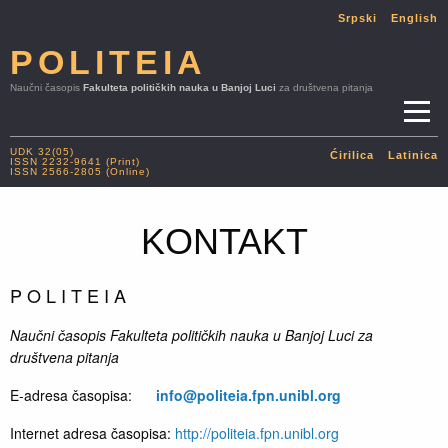
Srpski
English
POLITEIA
Naučni časopis
Fakulteta političkih nauka u Banjoj Luci
za društvena pitanja
UDK 32(05)
Ćirilica
Latinica
ISSN 2232-9641 (Print)
ISSN 2566-2805 (Online)
KONTAKT
P O L I T E I A
Naučni časopis Fakulteta političkih nauka u Banjoj Luci za
društvena pitanja
E-adresa časopisa:
info@politeia.fpn.unibl.org
Internet adresa časopisa:
http://politeia.fpn.unibl.org