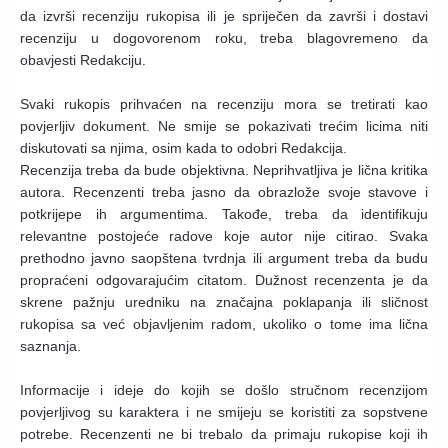
da izvrši recenziju rukopisa ili je spriječen da završi i dostavi
recenziju u dogovorenom roku, treba blagovremeno da
obavjesti Redakciju.
Svaki rukopis prihvaćen na recenziju mora se tretirati kao
povjerljiv dokument. Ne smije se pokazivati trećim licima niti
diskutovati sa njima, osim kada to odobri Redakcija.
Recenzija treba da bude objektivna. Neprihvatljiva je lična kritika
autora. Recenzenti treba jasno da obrazlože svoje stavove i
potkrijepe ih argumentima. Takođe, treba da identifikuju
relevantne postojeće radove koje autor nije citirao. Svaka
prethodno javno saopštena tvrdnja ili argument treba da budu
propraćeni odgovarajućim citatom. Dužnost recenzenta je da
skrene pažnju uredniku na značajna poklapanja ili sličnost
rukopisa sa već objavljenim radom, ukoliko o tome ima lična
saznanja.
Informacije i ideje do kojih se došlo stručnom recenzijom
povjerljivog su karaktera i ne smijeju se koristiti za sopstvene
potrebe. Recenzenti ne bi trebalo da primaju rukopise koji ih