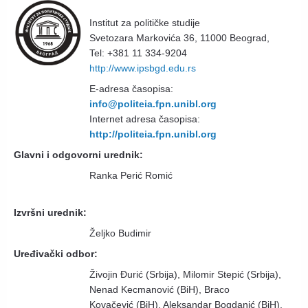
Institut za političke studije
Svetozara Markovića 36, 11000 Beograd,
Tel: +381 11 334-9204
http://www.ipsbgd.edu.rs
E-adresa časopisa:
info@politeia.fpn.unibl.org
Internet adresa časopisa:
http://politeia.fpn.unibl.org
Glavni i odgovorni urednik:
Ranka Perić Romić
Izvršni urednik:
Željko Budimir
Uređivački odbor:
Živojin Đurić (Srbija), Milomir Stepić (Srbija),
Nenad Kecmanović (BiH), Braco
Kovačević (BiH), Aleksandar Bogdanić (BiH),