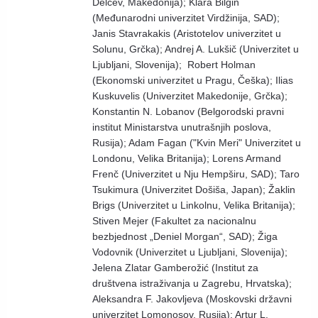
Delčev, Makedonija); Klara Bilgin
(Međunarodni univerzitet Virdžinija, SAD);
Janis Stavrakakis (Aristotelov univerzitet u
Solunu, Grčka); Andrej A. Lukšič (Univerzitet u
Ljubljani, Slovenija); Robert Holman
(Ekonomski univerzitet u Pragu, Češka); Ilias
Kuskuvelis (Univerzitet Makedonije, Grčka);
Konstantin N. Lobanov (Belgorodski pravni
institut Ministarstva unutrašnjih poslova,
Rusija); Adam Fagan ("Kvin Meri" Univerzitet u
Londonu, Velika Britanija); Lorens Armand
Frenč (Univerzitet u Nju Hempširu, SAD); Taro
Tsukimura (Univerzitet Došiša, Japan); Žaklin
Brigs (Univerzitet u Linkolnu, Velika Britanija);
Stiven Mejer (Fakultet za nacionalnu
bezbjednost „Deniel Morgan“, SAD); Žiga
Vodovnik (Univerzitet u Ljubljani, Slovenija);
Jelena Zlatar Gamberožić (Institut za
društvena istraživanja u Zagrebu, Hrvatska);
Aleksandra F. Jakovljeva (Moskovski državni
univerzitet Lomonosov, Rusija); Artur L.