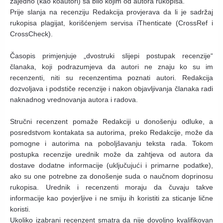
zajedno (kao koautori) sa bilo kojim od autora rukopisa.
Prije slanja na recenziju Redakcija provjerava da li je sadržaj
rukopisa plagijat, korišćenjem servisa iThenticate (CrossRef i
CrossCheck).
Časopis primjenjuje „dvostruki slijepi postupak recenzije“
članaka, koji podrazumjeva da autori ne znaju ko su im
recenzenti, niti su recenzentima poznati autori. Redakcija
dozvoljava i podstiče recenzije i nakon objavljivanja članaka radi
naknadnog vrednovanja autora i radova.
Stručni recenzent pomaže Redakciji u donošenju odluke, a
posredstvom kontakata sa autorima, preko Redakcije, može da
pomogne i autorima na poboljšavanju teksta rada. Tokom
postupka recenzije urednik može da zahtjeva od autora da
dostave dodatne informacije (uključujući i primarne podatke),
ako su one potrebne za donošenje suda o naučnom doprinosu
rukopisa. Urednik i recenzenti moraju da čuvaju takve
informacije kao povjerljive i ne smiju ih koristiti za sticanje lične
koristi.
Ukoliko izabrani recenzent smatra da nije dovoljno kvalifikovan