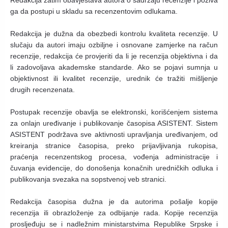
Redakcija zatim obavještava autora o sadržaju recenzije i poziva
ga da postupi u skladu sa recenzentovim odlukama.
Redakcija je dužna da obezbedi kontrolu kvaliteta recenzije. U
slučaju da autori imaju ozbiljne i osnovane zamjerke na račun
recenzije, redakcija će provjeriti da li je recenzija objektivna i da
li zadovoljava akademske standarde. Ako se pojavi sumnja u
objektivnost ili kvalitet recenzije, urednik će tražiti mišljenje
drugih recenzenata.
Postupak recenzije obavlja se elektronski, korišćenjem sistema
za onlajn uređivanje i publikovanje časopisa ASISTENT. Sistem
ASISTENT podržava sve aktivnosti upravljanja uređivanjem, od
kreiranja stranice časopisa, preko prijavljivanja rukopisa,
praćenja recenzentskog procesa, vođenja administracije i
čuvanja evidencije, do donošenja konačnih uredničkih odluka i
publikovanja svezaka na sopstvenoj veb stranici.
Redakcija časopisa dužna je da autorima pošalje kopije
recenzija ili obrazloženje za odbijanje rada. Kopije recenzija
prosljeđuju se i nadležnim ministarstvima Republike Srpske i