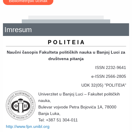
Bibliometrijski učinak
Imresum
P O L I T E I A
Naučni časopis Fakulteta političkih nauka u Banjoj Luci za
društvena pitanja
ISSN 2232-9641
e-ISSN 2566-2805
UDK 32(05) "POLITEIA"
Univerzitet u Banjoj Luci – Fakultet političkih
nauka,
Bulevar vojvode Petra Bojovića 1A, 78000
Banja Luka,
Tel: +387 51 304-011
http://www.fpn.unibl.org