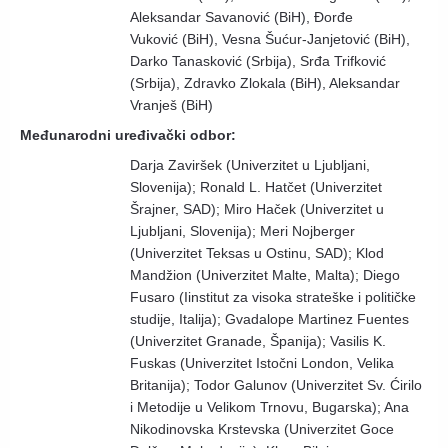
Aleksandar Savanović (BiH), Đorđe
Vuković (BiH), Vesna Šućur-Janjetović (BiH),
Darko Tanasković (Srbija), Srđa Trifković
(Srbija), Zdravko Zlokala (BiH), Aleksandar
Vranješ (BiH)
Međunarodni uređivački odbor:
Darja Zaviršek (Univerzitet u Ljubljani,
Slovenija); Ronald L. Hatčet (Univerzitet
Šrajner, SAD); Miro Haček (Univerzitet u
Ljubljani, Slovenija); Meri Nojberger
(Univerzitet Teksas u Ostinu, SAD); Klod
Mandžion (Univerzitet Malte, Malta); Diego
Fusaro (Iinstitut za visoka strateške i političke
studije, Italija); Gvadalope Martinez Fuentes
(Univerzitet Granade, Španija); Vasilis K.
Fuskas (Univerzitet Istočni London, Velika
Britanija); Todor Galunov (Univerzitet Sv. Ćirilo
i Metodije u Velikom Trnovu, Bugarska); Ana
Nikodinovska Krstevska (Univerzitet Goce