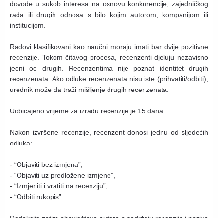
dovode u sukob interesa na osnovu konkurencije, zajedničkog
rada ili drugih odnosa s bilo kojim autorom, kompanijom ili
institucijom.
Radovi klasifikovani kao naučni moraju imati bar dvije pozitivne
recenzije. Tokom čitavog procesa, recenzenti djeluju nezavisno
jedni od drugih. Recenzentima nije poznat identitet drugih
recenzenata. Ako odluke recenzenata nisu iste (prihvatiti/odbiti),
urednik može da traži mišljenje drugih recenzenata.
Uobičajeno vrijeme za izradu recenzije je 15 dana.
Nakon izvršene recenzije, recenzent donosi jednu od sljedećih
odluka:
- “Objaviti bez izmjena”,
- “Objaviti uz predložene izmjene”,
- “Izmjeniti i vratiti na recenziju”,
- “Odbiti rukopis”.