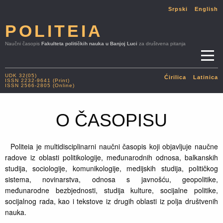
Srpski
English
POLITEIA
Naučni časopis
Fakulteta političkih nauka u Banjoj Luci
za društvena pitanja
UDK 32(05)
Ćirilica
Latinica
ISSN 2232-9641 (Print)
ISSN 2566-2805 (Online)
O ČASOPISU
Politeia je multidisciplinarni naučni časopis koji objavljuje naučne
radove iz oblasti politikologije, međunarodnih odnosa, balkanskih
studija, sociologije, komunikologije, medijskih studija, političkog
sistema, novinarstva, odnosa s javnošću, geopolitike,
međunarodne bezbjednosti, studija kulture, socijalne politike,
socijalnog rada, kao i tekstove iz drugih oblasti iz polja društvenih
nauka.