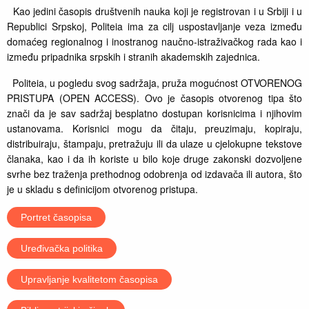
Kao jedini časopis društvenih nauka koji je registrovan i u Srbiji i u
Republici Srpskoj, Politeia ima za cilj uspostavljanje veza između
domaćeg regionalnog i inostranog naučno-istraživačkog rada kao i
između pripadnika srpskih i stranih akademskih zajednica.
Politeia, u pogledu svog sadržaja, pruža mogućnost OTVORENOG
PRISTUPA (OPEN ACCESS). Ovo je časopis otvorenog tipa što
znači da je sav sadržaj besplatno dostupan korisnicima i njihovim
ustanovama. Korisnici mogu da čitaju, preuzimaju, kopiraju,
distribuiraju, štampaju, pretražuju ili da ulaze u cjelokupne tekstove
članaka, kao i da ih koriste u bilo koje druge zakonski dozvoljene
svrhe bez traženja prethodnog odobrenja od izdavača ili autora, što
je u skladu s definicijom otvorenog pristupa.
Portret časopisa
Uređivačka politika
Upravljanje kvalitetom časopisa