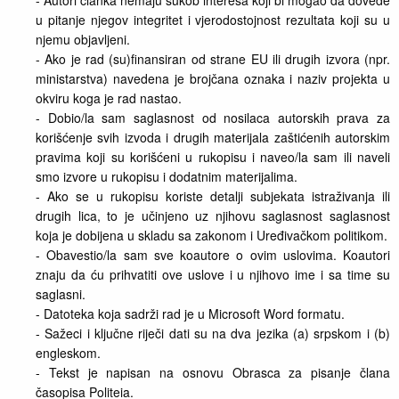
- Autori članka nemaju sukob interesa koji bi mogao da dovede
u pitanje njegov integritet i vjerodostojnost rezultata koji su u
njemu objavljeni.
- Ako je rad (su)finansiran od strane EU ili drugih izvora (npr.
ministarstva) navedena je brojčana oznaka i naziv projekta u
okviru koga je rad nastao.
- Dobio/la sam saglasnost od nosilaca autorskih prava za
korišćenje svih izvoda i drugih materijala zaštićenih autorskim
pravima koji su korišćeni u rukopisu i naveo/la sam ili naveli
smo izvore u rukopisu i dodatnim materijalima.
- Ako se u rukopisu koriste detalji subjekata istraživanja ili
drugih lica, to je učinjeno uz njihovu saglasnost saglasnost
koja je dobijena u skladu sa zakonom i Uređivačkom politikom.
- Obavestio/la sam sve koautore o ovim uslovima. Koautori
znaju da ću prihvatiti ove uslove i u njihovo ime i sa time su
saglasni.
- Datoteka koja sadrži rad je u Microsoft Word formatu.
- Sažeci i ključne riječi dati su na dva jezika (a) srpskom i (b)
engleskom.
- Tekst je napisan na osnovu Obrasca za pisanje člana
časopisa Politeia.