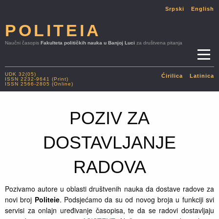
Srpski
English
POLITEIA
Naučni časopis
Fakulteta političkih nauka u Banjoj Luci
za društvena pitanja
UDK 32(05)
Ćirilica
Latinica
ISSN 2232-9641 (Print)
ISSN 2566-2805 (Online)
POZIV ZA
DOSTAVLJANJE
RADOVA
Pozivamo autore u oblasti društvenih nauka da dostave radove za
novi broj
Politeie
. Podsjećamo da su od novog broja u funkciji svi
servisi za onlajn uređivanje časopisa, te da se radovi dostavljaju