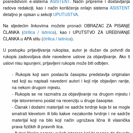
posredstvom e-sistema
ASISTENT
. Način pripreme i dostavljanja
radova redakciji, kao i način korišćenja onlajn sistema
ASISTENT
detaljno je opisan u sekciji
UPUTUSTVA
.
Na sljedećim linkovima možete pronaći OBRAZAC ZA PISANjE
ČLANKA (
ćirilica
/
latinica
), kao i UPUTSTVO ZA UREĐIVANjE
ČLANKA u APA stilu (
ćirilica
/
latinica
).
U postupku prijavljivanja rukopisa, autor je dužan da potvrdi da
rukopis zadovoljava dole navedene uslove za objavljivanje. Ako ti
uslovi nisu ispunjeni, prijavljeni rukopis može biti odbijen.
- Rukopis koji sam poslao/la časopisu predstavlja originalan
rad koji su napisali navedeni autori i koji nije objavljen ranije,
na nekom drugom mjestu.
- Rukopis se ne razmatra za objavljivanje na drugom mjestu i
nije istovremeno poslat na recenziju u druge časopise.
- Članak i dodatni materijali ne sadrže tvrdnje koje bi se mogle
smatrati klevetom ili bilo kakve nezakonite tvrdnje i ne sadrže
materijal koji na bilo koji način ugrožava lična ili vlasnička
prava fizičkih ili pravnih lica.