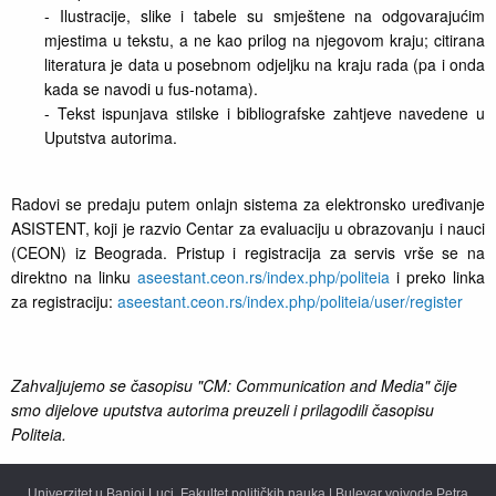
- Ilustracije, slike i tabele su smještene na odgovarajućim
mjestima u tekstu, a ne kao prilog na njegovom kraju; citirana
literatura je data u posebnom odjeljku na kraju rada (pa i onda
kada se navodi u fus-notama).
- Tekst ispunjava stilske i bibliografske zahtjeve navedene u
Uputstva autorima.
Radovi se predaju putem onlajn sistema za elektronsko uređivanje
ASISTENT, koji je razvio Centar za evaluaciju u obrazovanju i nauci
(CEON) iz Beograda. Pristup i registracija za servis vrše se na
direktno na linku
aseestant.ceon.rs/index.php/politeia
i preko linka
za registraciju:
aseestant.ceon.rs/index.php/politeia/user/register
Zahvaljujemo se časopisu "CM: Communication and Media" čije
smo dijelove uputstva autorima preuzeli i prilagodili časopisu
Politeia.
Univerzitet u Banjoj Luci, Fakultet političkih nauka | Bulevar vojvode Petra