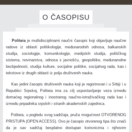
O ČASOPISU
Politeia
je multidisciplinarni naučni časopis koji objavljuje naučne
radove iz oblasti politikologije, međunarodnih odnosa, balkanskih
studija, sociologije, komunikologije, medijskih studija, političkog
sistema, novinarstva, odnosa s javnošću, geopolitike, međunarodne
bezbjednosti, studija kulture, socijalne politike, socijalnog rada, kao i
tekstove iz drugih oblasti iz polja društvenih nauka.
Kao jedini časopis društvenih nauka koji je registrovan i u Srbiji i u
Republici Srpskoj, Politeia ima za cilj uspostavljanje veza između
domaćeg regionalnog i inostranog naučno-istraživačkog rada kao i
između pripadnika srpskih i stranih akademskih zajednica.
Politeia, u pogledu svog sadržaja, pruža mogućnost OTVORENOG
PRISTUPA (OPEN ACCESS). Ovo je časopis otvorenog tipa što znači
da je sav sadržaj besplatno dostupan korisnicima i njihovim