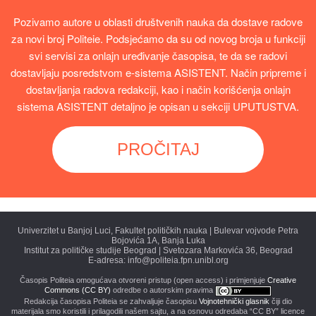
Pozivamo autore u oblasti društvenih nauka da dostave radove
za novi broj Politeie. Podsjećamo da su od novog broja u funkciji
svi servisi za onlajn uređivanje časopisa, te da se radovi
dostavljaju posredstvom e-sistema ASISTENT. Način pripreme i
dostavljanja radova redakciji, kao i način korišćenja onlajn
sistema ASISTENT detaljno je opisan u sekciji UPUTUSTVA.
PROČITAJ
Univerzitet u Banjoj Luci, Fakultet političkih nauka | Bulevar vojvode Petra
Bojovića 1A, Banja Luka
Institut za političke studije Beograd | Svetozara Markovića 36, Beograd
E-adresa: info@politeia.fpn.unibl.org
Časopis Politeia omogućava otvoreni pristup (open access) i primjenjuje
Creative
Commons (CC BY)
odredbe o autorskim pravima
Redakcija časopisa Politeia se zahvaljuje časopisu
Vojnotehnički glasnik
čiji dio
materijala smo koristili i prilagodili našem sajtu, a na osnovu odredaba “CC BY” licence