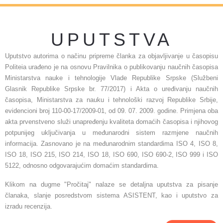
UPUTSTVA
Uputstvo autorima o načinu pripreme članka za objavljivanje u časopisu
Politeia urađeno je na osnovu Pravilnika o publikovanju naučnih časopisa
Ministarstva nauke i tehnologije Vlade Republike Srpske (Službeni
Glasnik Republike Srpske br. 77/2017) i Akta o uređivanju naučnih
časopisa, Ministarstva za nauku i tehnološki razvoj Republike Srbije,
evidencioni broj 110-00-17/2009-01, od 09. 07. 2009. godine. Primjena oba
akta prvenstveno služi unapređenju kvaliteta domaćih časopisa i njihovog
potpunijeg uključivanja u međunarodni sistem razmjene naučnih
informacija. Zasnovano je na međunarodnim standardima ISO 4, ISO 8,
ISO 18, ISO 215, ISO 214, ISO 18, ISO 690, ISO 690-2, ISO 999 i ISO
5122, odnosno odgovarajućim domaćim standardima.
Klikom na dugme "Pročitaj" nalaze se detaljna uputstva za pisanje
članaka, slanje posredstvom sistema ASISTENT, kao i uputstvo za
izradu recenzija.