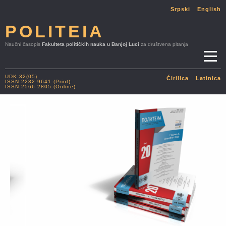
Srpski
English
POLITEIA
Naučni časopis
Fakulteta političkih nauka u Banjoj Luci
za društvena pitanja
UDK 32(05)
Ćirilica
Latinica
ISSN 2232-9641 (Print)
ISSN 2566-2805 (Online)